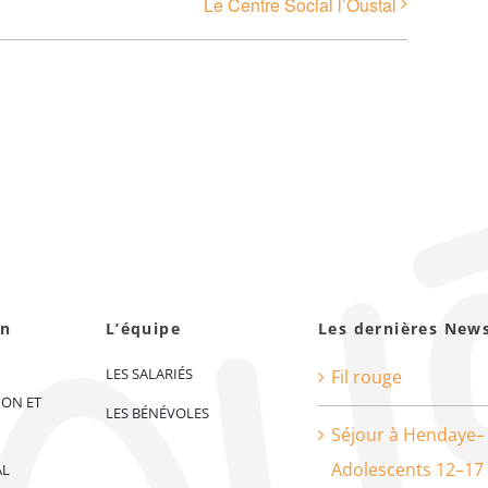
Le Centre Social l’Oustal
on
L’équipe
Les dernières New
LES SALARIÉS
Fil rouge
ION ET
LES BÉNÉVOLES
Séjour à Hendaye–
Adolescents 12–17
AL