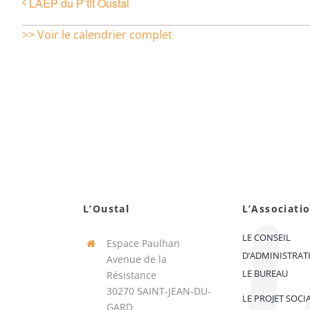
LAEP du P’tit Oustal
>> Voir le calendrier complet
L’Oustal
L’Associati
LE CONSEIL
Espace Paulhan
D’ADMINISTRAT
Avenue de la
LE BUREAU
Résistance
30270 SAINT-JEAN-DU-
LE PROJET SOCI
GARD