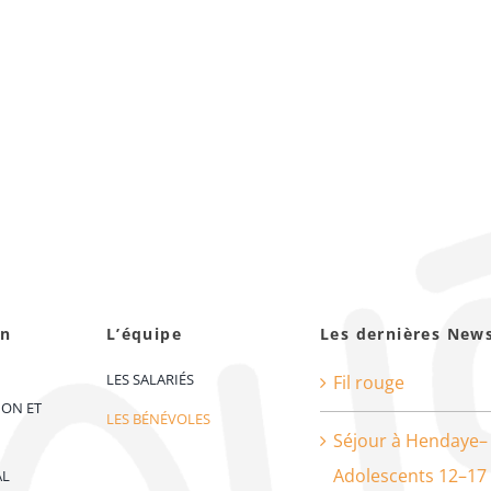
on
L’équipe
Les dernières New
LES SALARIÉS
Fil rouge
ION ET
LES BÉNÉVOLES
Séjour à Hendaye–
Adolescents 12–17
AL