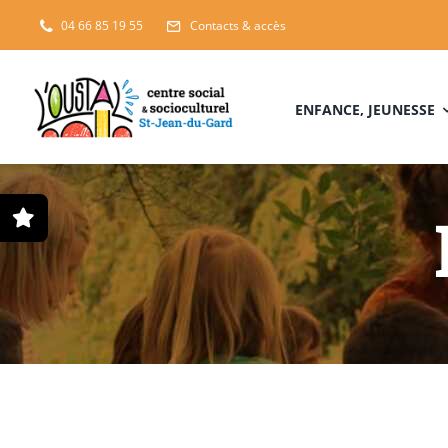
Passer
04 66 85 19 55
Contacts & accès
au
contenu
ENFANCE, JEUNESSE