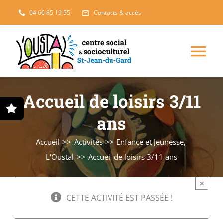
Passer
04 66 85 19 55
Contacts & accès
au
contenu
Nav
à
Enfance, jeunesse
Accueil de loisirs 3/11
bas
ans
Projets solidaires
Accueil
Activités
Enfance et Jeunesse
France Services
L'Oustal
Accueil de loisirs 3/11 ans
×
Famille
CETTE ACTIVITÉ EST PASSÉE !
L’accueil