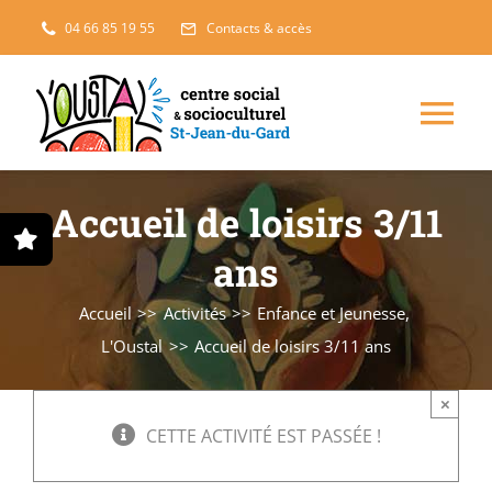
Passer
04 66 85 19 55
Contacts & accès
au
contenu
Nav
à
Enfance, jeunesse
Accueil de loisirs 3/11
bas
ans
Projets solidaires
Accueil
Activités
Enfance et Jeunesse
France Services
L'Oustal
Accueil de loisirs 3/11 ans
×
Famille
CETTE ACTIVITÉ EST PASSÉE !
L’accueil