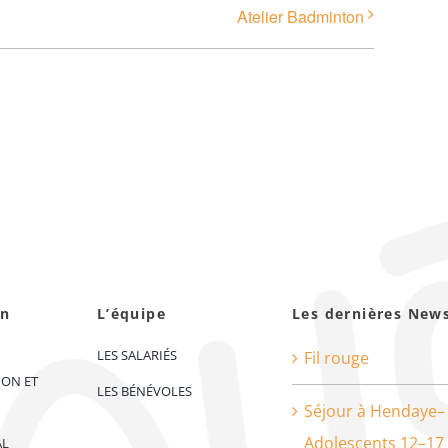
Atelier Badminton
on
L’équipe
Les dernières New
LES SALARIÉS
Fil rouge
ION ET
LES BÉNÉVOLES
Séjour à Hendaye–
Adolescents 12–17
AL