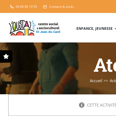
Passer
04 66 85 19 55
Contacts & accès
au
contenu
ENFANCE, JEUNESSE
At
Accueil
Act
CETTE ACTIVITÉ