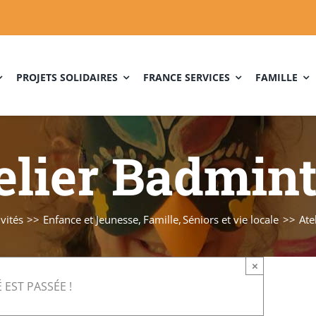
PROJETS SOLIDAIRES
FRANCE SERVICES
FAMILLE
elier Badmin
ivités
Enfance et Jeunesse
Famille
Séniors et vie locale
Ate
×
 EST PASSÉE !