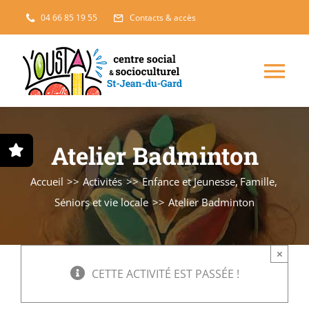
Passer
04 66 85 19 55
Contacts & accès
au
contenu
Nav
à
Enfance, jeunesse
Atelier Badminton
bas
Projets solidaires
Accueil
Activités
Enfance et Jeunesse
Famille
Séniors et vie locale
Atelier Badminton
France Services
×
Famille
CETTE ACTIVITÉ EST PASSÉE !
L’accueil