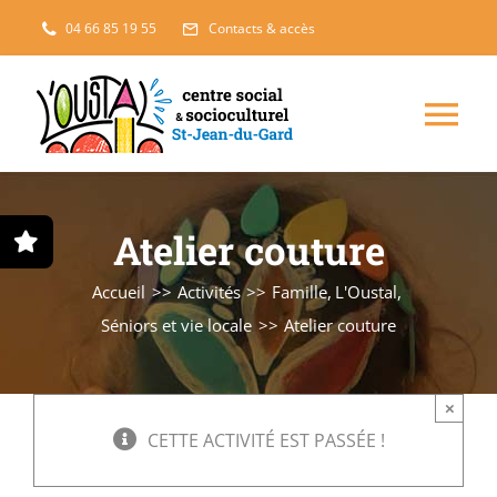
Passer
04 66 85 19 55
Contacts & accès
au
contenu
Nav
à
Enfance, jeunesse
Atelier couture
bas
Projets solidaires
Accueil
Activités
Famille
L'Oustal
Séniors et vie locale
Atelier couture
France Services
×
Famille
CETTE ACTIVITÉ EST PASSÉE !
L’accueil