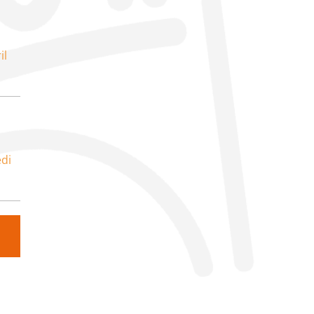
il
di