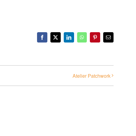
Facebook
X
LinkedIn
WhatsApp
Pinterest
Email
Atelier Patchwork