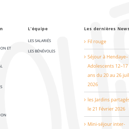
on
L’équipe
Les dernières New
LES SALARIÉS
Fil rouge
ION ET
LES BÉNÉVOLES
Séjour à Hendaye–
Adolescents 12–17
AL
ans du 20 au 26 juil
2026
ES
les Jardins partagé
le 21 Février 2026
ION
Mini-séjour inter-