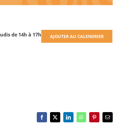
udis de 14h à 17h
AJOUTER AU CALENDRIER
Facebook
X
LinkedIn
WhatsApp
Pinterest
Email