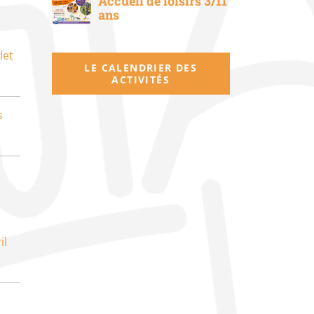
Accueil de loisirs 3/11
ans
let
LE CALENDRIER DES
ACTIVITÉS
s
il