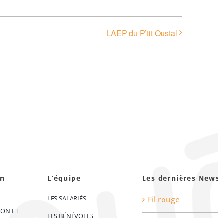
LAEP du P’tit Oustal
on
L’équipe
Les dernières New
LES SALARIÉS
Fil rouge
ION ET
LES BÉNÉVOLES