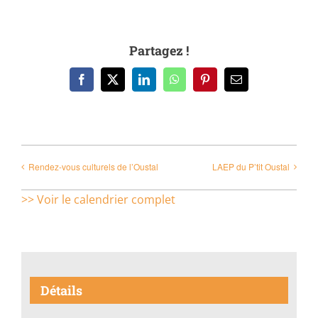
Partagez !
Facebook
X
LinkedIn
WhatsApp
Pinterest
Email
Rendez-vous culturels de l’Oustal
LAEP du P’tit Oustal
>> Voir le calendrier complet
Détails