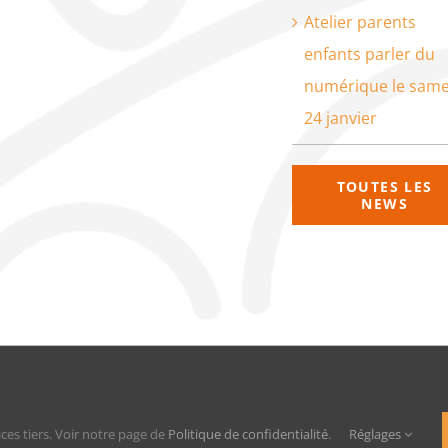
Atelier parents
enfants parler du
numérique le same
24 janvier
TOUTES LES
NEWS
que de confidentialité
ices tiers. Voir notre page de
Politique de confidentialité
.
Réglages