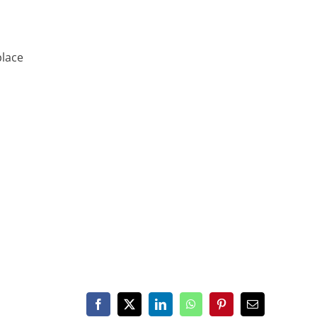
place
Facebook
X
LinkedIn
WhatsApp
Pinterest
Email