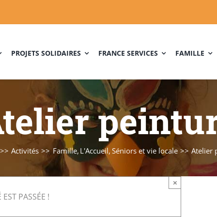
PROJETS SOLIDAIRES
FRANCE SERVICES
FAMILLE
telier peintu
Activités
Famille
L'Accueil
Séniors et vie locale
Atelier
×
 EST PASSÉE !