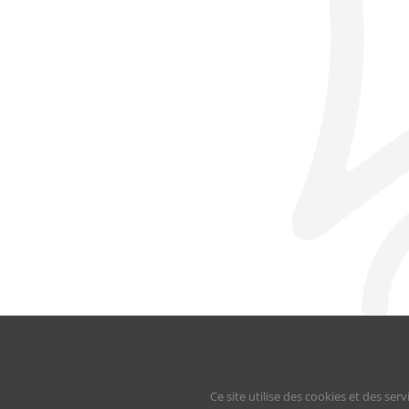
© L’Oustal 2024 |
Mentions légales
|
Politi
Ce site utilise des cookies et des serv