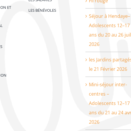
Fil rouge
ION ET
LES BÉNÉVOLES
Séjour à Hendaye–
Adolescents 12–17
AL
ans du 20 au 26 juil
2026
ES
les Jardins partagé
le 21 Février 2026
ION
Mini-séjour inter-
centres –
Adolescents 12–17
ans du 21 au 24 avr
2026