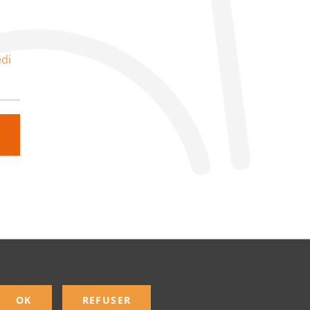
di
OK
REFUSER