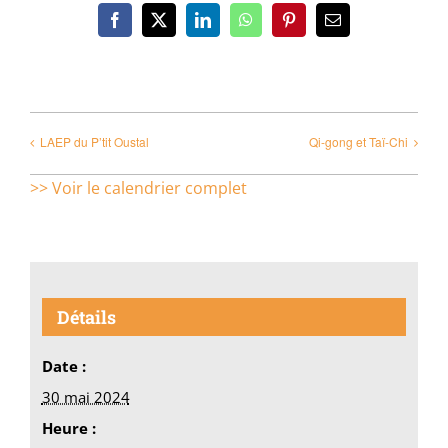
Facebook
X
LinkedIn
WhatsApp
Pinterest
Email
LAEP du P’tit Oustal
Qi-gong et Taï-Chi
>> Voir le calendrier complet
Détails
Date :
30 mai 2024
Heure :