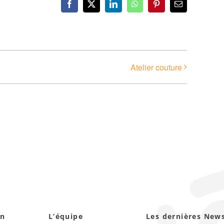
Facebook
X
LinkedIn
WhatsApp
Pinterest
Email
Atelier couture
on
L’équipe
Les dernières New