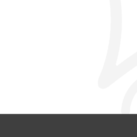
© L’Oustal 2024 |
Mentions légales
|
Politi