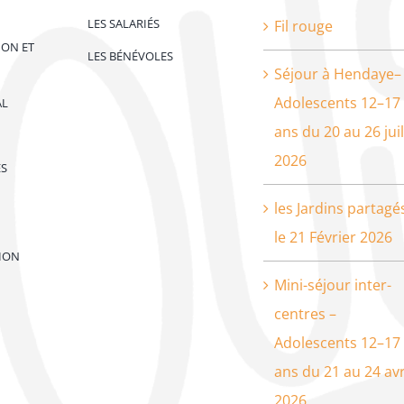
LES SALARIÉS
Fil rouge
ION ET
LES BÉNÉVOLES
Séjour à Hendaye–
Adolescents 12–17
AL
ans du 20 au 26 juil
2026
ES
les Jardins partagé
le 21 Février 2026
ION
Mini-séjour inter-
centres –
Adolescents 12–17
ans du 21 au 24 avr
2026