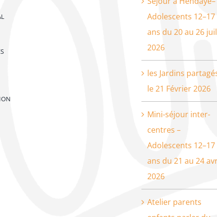
Séjour à Hendaye–
Adolescents 12–17
AL
ans du 20 au 26 juil
2026
ES
les Jardins partagé
le 21 Février 2026
ION
Mini-séjour inter-
centres –
Adolescents 12–17
ans du 21 au 24 avr
2026
Atelier parents