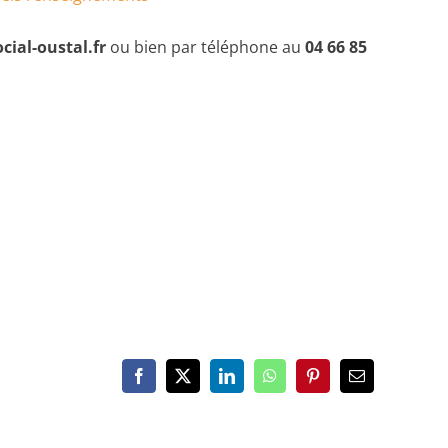
cial-oustal.fr
ou bien par téléphone au
04 66 85
Facebook
X
LinkedIn
WhatsApp
Pinterest
Email