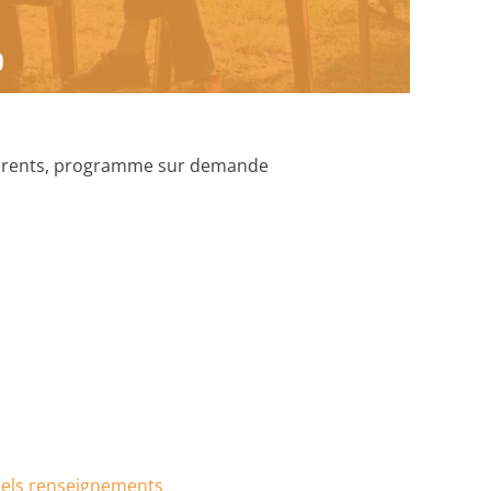
s
0
 parents, programme sur demande
nels renseignements