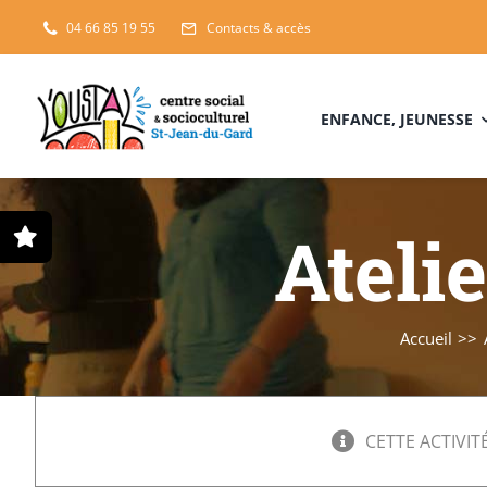
Passer
04 66 85 19 55
Contacts & accès
au
contenu
ENFANCE, JEUNESSE
Ateli
Accueil
CETTE ACTIVITÉ