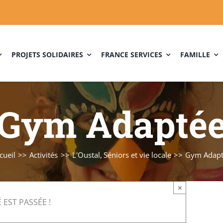
PROJETS SOLIDAIRES
FRANCE SERVICES
FAMILLE
Gym Adapté
cueil
Activités
L'Oustal
Séniors et vie locale
Gym Adap
×
 EST PASSÉE !