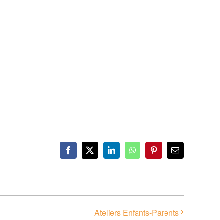
Facebook
X
LinkedIn
WhatsApp
Pinterest
Email
Ateliers Enfants-Parents