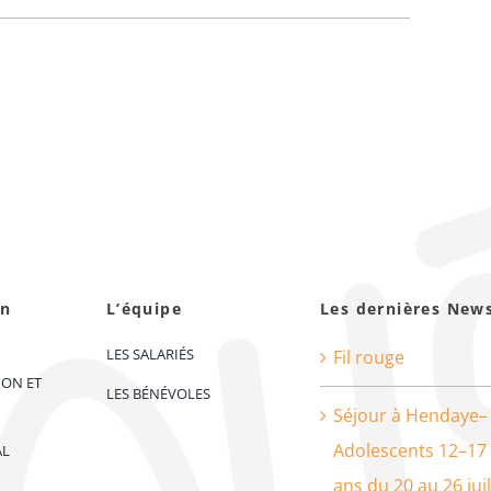
on
L’équipe
Les dernières New
LES SALARIÉS
Fil rouge
ION ET
LES BÉNÉVOLES
Séjour à Hendaye–
Adolescents 12–17
AL
ans du 20 au 26 juil