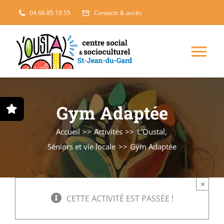
Passer
04 66 85 19 55
Contacts & accès
au
contenu
Nav
à
Enfance, jeunesse
Gym Adaptée
bas
Projets solidaires
Accueil
Activités
L'Oustal
Séniors et vie locale
Gym Adaptée
France Services
×
Famille
CETTE ACTIVITÉ EST PASSÉE !
L’accueil