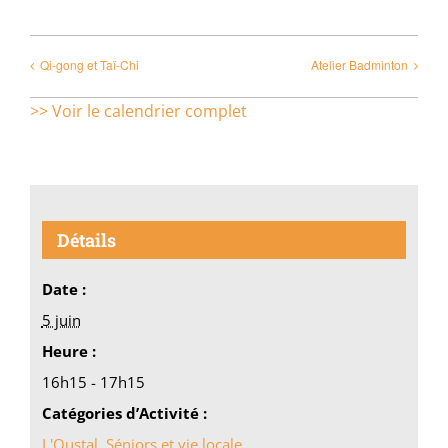
Qi-gong et Taï-Chi
Atelier Badminton
>> Voir le calendrier complet
Détails
Date :
5 juin
Heure :
16h15 - 17h15
Catégories d’Activité :
L'Oustal
,
Séniors et vie locale