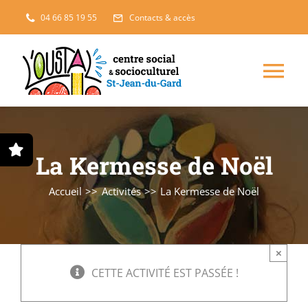
Passer
04 66 85 19 55
Contacts & accès
au
contenu
Nav
à
Enfance, jeunesse
bas
La Kermesse de Noël
Projets solidaires
Accueil
Activités
La Kermesse de Noël
France Services
×
Famille
CETTE ACTIVITÉ EST PASSÉE !
L’accueil