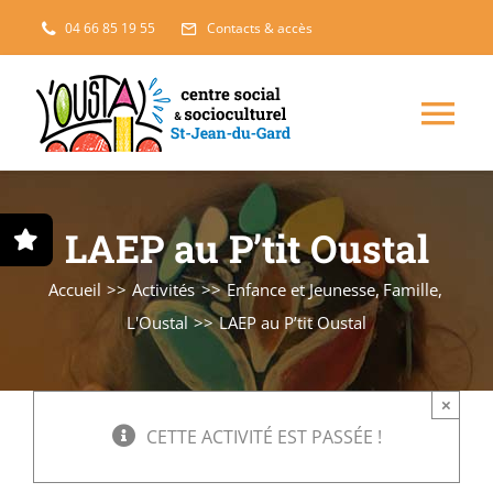
Passer
04 66 85 19 55
Contacts & accès
au
contenu
Nav
à
Enfance, jeunesse
LAEP au P’tit Oustal
bas
Projets solidaires
Accueil
Activités
Enfance et Jeunesse
Famille
L'Oustal
LAEP au P’tit Oustal
France Services
×
Famille
CETTE ACTIVITÉ EST PASSÉE !
L’accueil