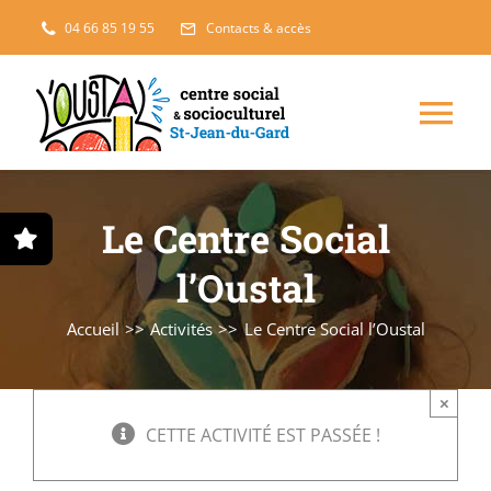
Passer
04 66 85 19 55
Contacts & accès
au
contenu
Nav
à
Enfance, jeunesse
Le Centre Social
bas
Projets solidaires
l’Oustal
Accueil
Activités
Le Centre Social l’Oustal
France Services
×
Famille
CETTE ACTIVITÉ EST PASSÉE !
L’accueil