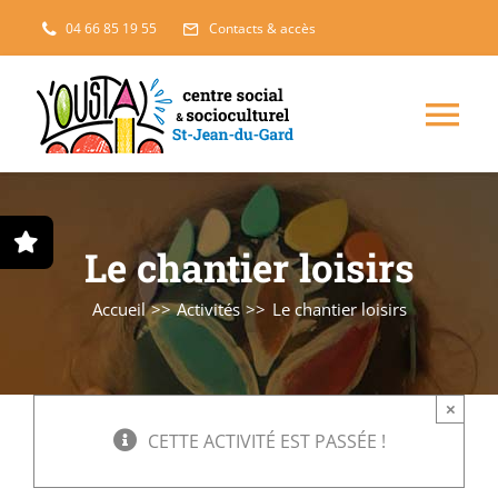
Passer
04 66 85 19 55
Contacts & accès
au
contenu
Nav
à
Enfance, jeunesse
bas
Le chantier loisirs
Projets solidaires
Accueil
Activités
Le chantier loisirs
France Services
×
Famille
CETTE ACTIVITÉ EST PASSÉE !
L’accueil