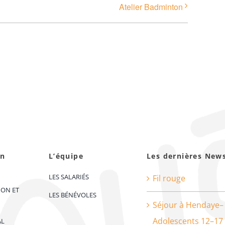
Atelier Badminton
on
L’équipe
Les dernières New
LES SALARIÉS
Fil rouge
ION ET
LES BÉNÉVOLES
Séjour à Hendaye–
Adolescents 12–17
AL