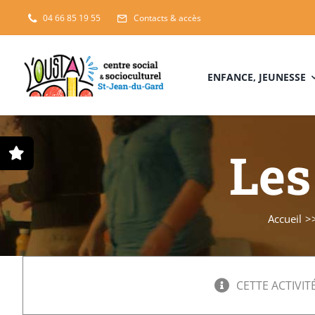
Passer
04 66 85 19 55
Contacts & accès
au
contenu
ENFANCE, JEUNESSE
Les
Accueil
CETTE ACTIVITÉ