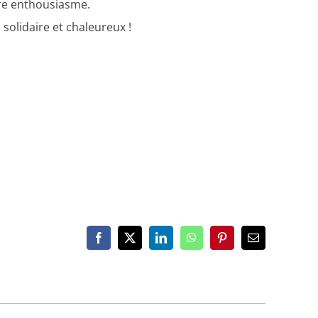
tre enthousiasme.
olidaire et chaleureux !
Facebook
X
LinkedIn
WhatsApp
Pinterest
Email