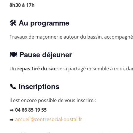
8h30 à 17h
🛠️ Au programme
Travaux de maçonnerie autour du bassin, accompagnés
🍽️ Pause déjeuner
Un
repas tiré du sac
sera partagé ensemble à midi, da
📞 Inscriptions
Il est encore possible de vous inscrire :
➡️
04 66 85 19 55
➡️
accueil@centresocial-oustal.fr