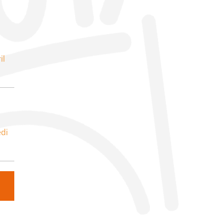
il
di