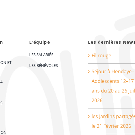
on
L’équipe
Les dernières New
LES SALARIÉS
Fil rouge
ION ET
LES BÉNÉVOLES
Séjour à Hendaye–
Adolescents 12–17
AL
ans du 20 au 26 juil
2026
ES
les Jardins partagé
le 21 Février 2026
ION