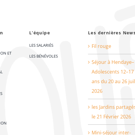
on
L’équipe
Les dernières New
LES SALARIÉS
Fil rouge
ION ET
LES BÉNÉVOLES
Séjour à Hendaye–
Adolescents 12–17
AL
ans du 20 au 26 juil
2026
ES
les Jardins partagé
le 21 Février 2026
ION
Mini-séjour inter-