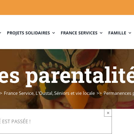
PROJETS SOLIDAIRES
FRANCE SERVICES
FAMILLE
s parentalit
France Service
L'Oustal
Séniors et vie locale
Permanences p
×
 EST PASSÉE !