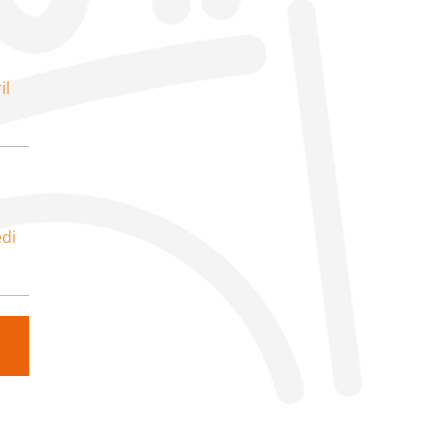
il
di