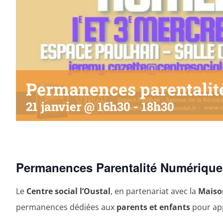
Permanences parentalit
21 janvier @ 16h30
-
18h30
Permanences Parentalité Numérique
Le
Centre social l’Oustal
, en partenariat avec la
Maiso
permanences dédiées aux
parents et enfants
pour app