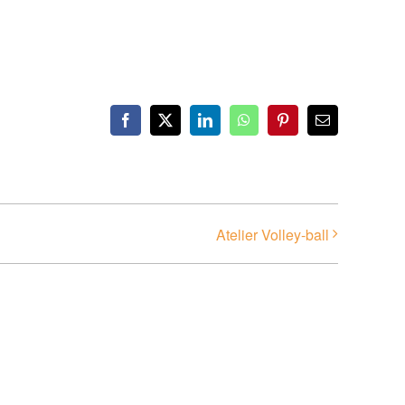
Facebook
X
LinkedIn
WhatsApp
Pinterest
Email
Atelier Volley-ball