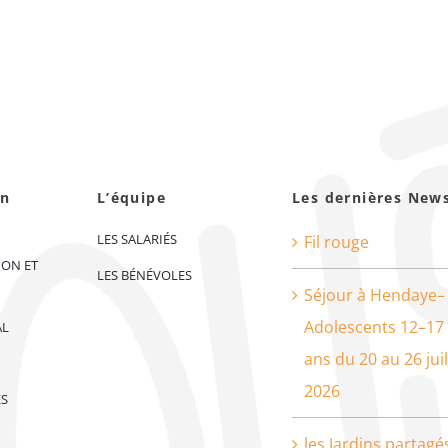
on
L’équipe
Les dernières New
LES SALARIÉS
Fil rouge
ION ET
LES BÉNÉVOLES
Séjour à Hendaye–
Adolescents 12–17
AL
ans du 20 au 26 juil
2026
ES
les Jardins partagé