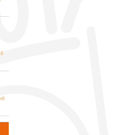
il
di