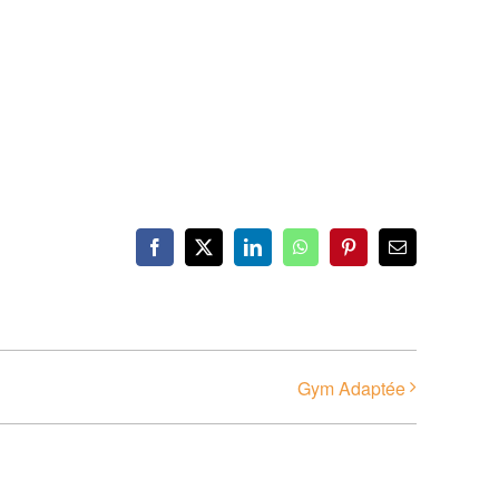
Facebook
X
LinkedIn
WhatsApp
Pinterest
Email
Gym Adaptée