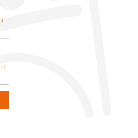
il
di