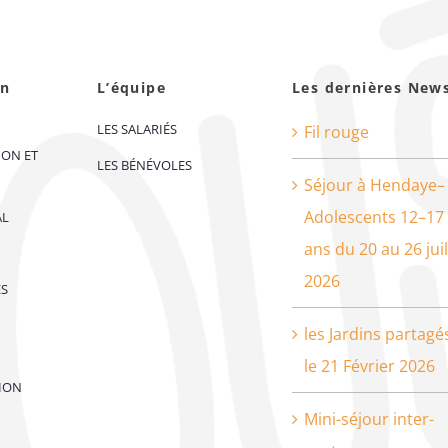
on
L’équipe
Les dernières New
LES SALARIÉS
Fil rouge
ION ET
LES BÉNÉVOLES
Séjour à Hendaye–
Adolescents 12–17
AL
ans du 20 au 26 juil
2026
ES
les Jardins partagé
le 21 Février 2026
ION
Mini-séjour inter-