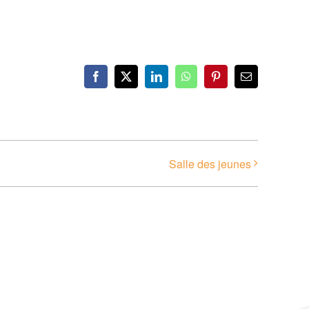
Facebook
X
LinkedIn
WhatsApp
Pinterest
Email
Salle des jeunes