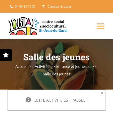
Passer
04 66 85 19 55
Contacts & accès
au
contenu
Nav
à
Enfance, jeunesse
Salle des jeunes
bas
Projets solidaires
Accueil
Activités
Enfance et Jeunesse
Salle des jeunes
France Services
×
Famille
CETTE ACTIVITÉ EST PASSÉE !
L’accueil