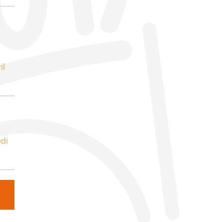
il
di