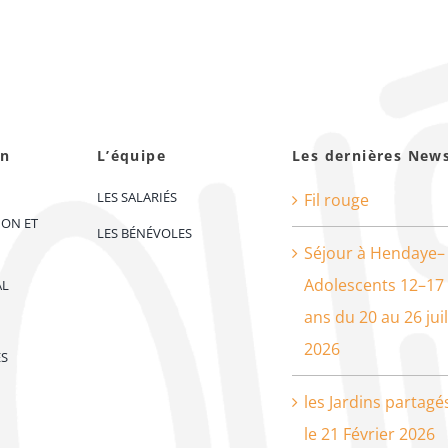
on
L’équipe
Les dernières New
LES SALARIÉS
Fil rouge
ION ET
LES BÉNÉVOLES
Séjour à Hendaye–
Adolescents 12–17
AL
ans du 20 au 26 juil
2026
ES
les Jardins partagé
le 21 Février 2026