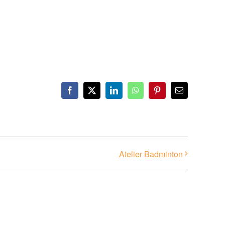
Facebook
X
LinkedIn
WhatsApp
Pinterest
Email
Atelier Badminton