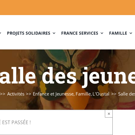
PROJETS SOLIDAIRES
FRANCE SERVICES
FAMILLE
alle des jeun
Activités
Enfance et Jeunesse
Famille
L'Oustal
Salle de
×
 EST PASSÉE !