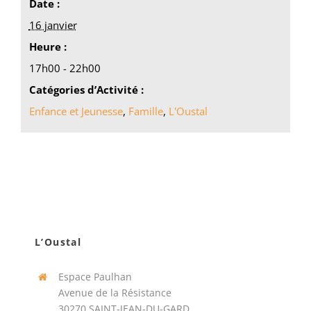
Date :
16 janvier
Heure :
17h00 - 22h00
Catégories d’Activité :
Enfance et Jeunesse
,
Famille
,
L'Oustal
L’Oustal
Espace Paulhan
Avenue de la Résistance
30270 SAINT-JEAN-DU-GARD