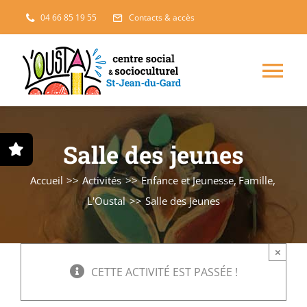
Passer
04 66 85 19 55
Contacts & accès
au
contenu
Nav
à
Enfance, jeunesse
Salle des jeunes
bas
Projets solidaires
Accueil
Activités
Enfance et Jeunesse
Famille
L'Oustal
Salle des jeunes
France Services
×
Famille
CETTE ACTIVITÉ EST PASSÉE !
L’accueil