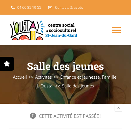
Passer
04 66 85 19 55
Contacts & accès
au
contenu
Nav
à
Enfance, jeunesse
Salle des jeunes
bas
Projets solidaires
Accueil
Activités
Enfance et Jeunesse
Famille
L'Oustal
Salle des jeunes
France Services
×
Famille
CETTE ACTIVITÉ EST PASSÉE !
L’accueil