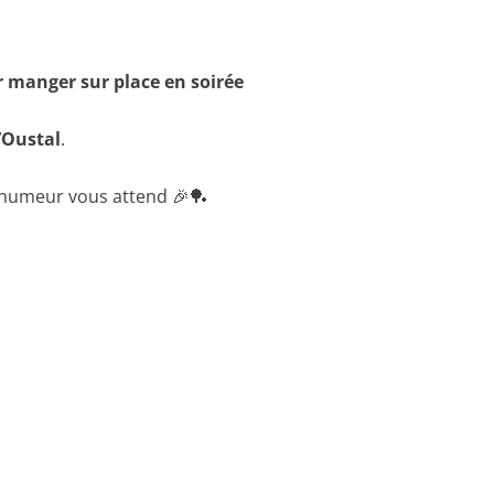
r manger sur place en soirée
l’Oustal
.
 humeur vous attend 🎉🏓