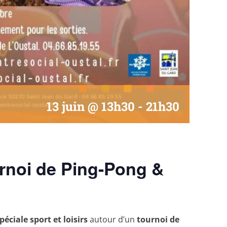
13 juin @ 13h30
-
21h30
urnoi de Ping-Pong &
péciale sport et loisirs
autour d’un
tournoi de