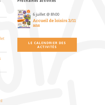
s
Prochaines activités
6 juillet @ 8h00
Accueil de loisirs 3/11
ans
let
LE CALENDRIER DES
ACTIVITÉS
s
il