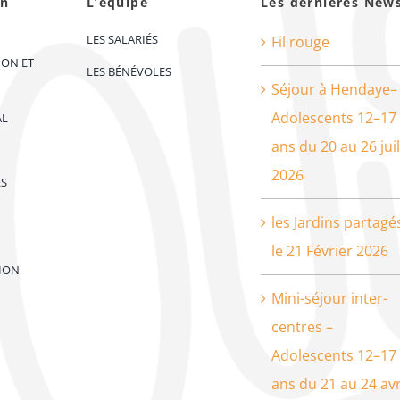
on
L’équipe
Les dernières New
LES SALARIÉS
Fil rouge
ION ET
LES BÉNÉVOLES
Séjour à Hendaye–
Adolescents 12–17
AL
ans du 20 au 26 juil
2026
ES
les Jardins partagé
le 21 Février 2026
ION
Mini-séjour inter-
centres –
Adolescents 12–17
ans du 21 au 24 avr