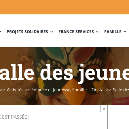
PROJETS SOLIDAIRES
FRANCE SERVICES
FAMILLE
alle des jeun
Activités
Enfance et Jeunesse
Famille
L'Oustal
Salle de
×
 EST PASSÉE !