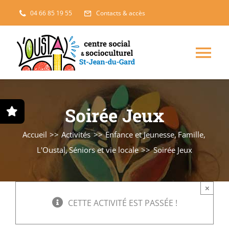
Passer
04 66 85 19 55
Contacts & accès
au
contenu
Nav
à
Enfance, jeunesse
Soirée Jeux
bas
Projets solidaires
Accueil
Activités
Enfance et Jeunesse
Famille
L'Oustal
Séniors et vie locale
Soirée Jeux
France Services
×
Famille
CETTE ACTIVITÉ EST PASSÉE !
L’accueil