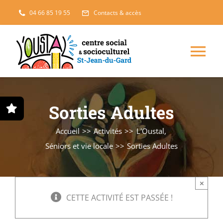
Passer
04 66 85 19 55
Contacts & accès
au
contenu
Nav
à
Enfance, jeunesse
Sorties Adultes
bas
Projets solidaires
Accueil
Activités
L'Oustal
Séniors et vie locale
Sorties Adultes
France Services
×
Famille
CETTE ACTIVITÉ EST PASSÉE !
L’accueil