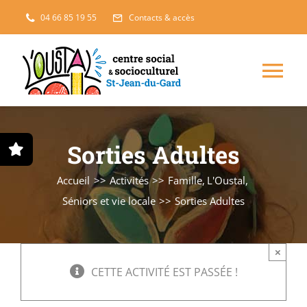
Passer
04 66 85 19 55
Contacts & accès
au
contenu
Nav
à
Enfance, jeunesse
Sorties Adultes
bas
Projets solidaires
Accueil
Activités
Famille
L'Oustal
Séniors et vie locale
Sorties Adultes
France Services
×
Famille
CETTE ACTIVITÉ EST PASSÉE !
L’accueil