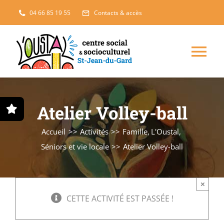
Passer
04 66 85 19 55
Contacts & accès
au
contenu
Nav
à
Enfance, jeunesse
Atelier Volley-ball
bas
Projets solidaires
Accueil
Activités
Famille
L'Oustal
Séniors et vie locale
Atelier Volley-ball
France Services
×
Famille
CETTE ACTIVITÉ EST PASSÉE !
L’accueil