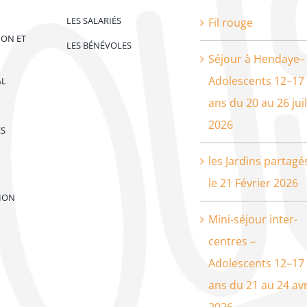
LES SALARIÉS
Fil rouge
ION ET
LES BÉNÉVOLES
Séjour à Hendaye–
Adolescents 12–17
AL
ans du 20 au 26 juil
2026
ES
les Jardins partagé
le 21 Février 2026
ION
Mini-séjour inter-
centres –
Adolescents 12–17
ans du 21 au 24 avr
2026