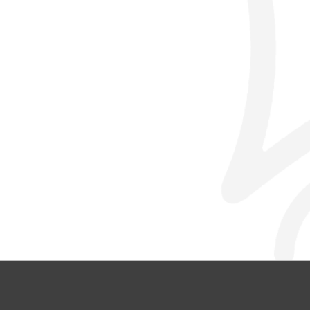
© L’Oustal 2024 |
Mentions légales
|
Politi