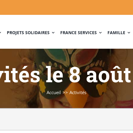
PROJETS SOLIDAIRES
FRANCE SERVICES
FAMILLE
ités le 8 aoû
Accueil
Activités