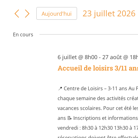
for
et
mot-
clé.
23
23 juillet 2026
navigation
Aujourd'hui
Rechercher
Sélectionnez
de
une
juillet
Activités
En cours
date.
vues
par
2026
Activités
mot-
6 juillet @ 8h00
-
27 août @ 18
clé.
Accueil de loisirs 3/11 an
📍 Centre de Loisirs – 3-11 ans Au 
chaque semaine des activités créat
vacances scolaires. Pour cet été le
ans 📝 Inscriptions et informations
vendredi : 8h30 à 12h30 13h30 à 17
réservations doivent être effectué