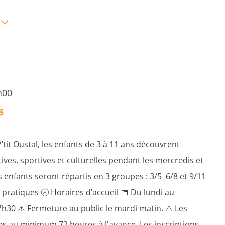
h00
s
P’tit Oustal, les enfants de 3 à 11 ans découvrent
ives, sportives et culturelles pendant les mercredis et
s enfants seront répartis en 3 groupes : 3/5 6/8 et 9/11
 pratiques 🕗 Horaires d’accueil 📅 Du lundi au
h30 ⚠️ Fermeture au public le mardi matin. ⚠️ Les
es au minimum 72 heures à l'avance. Les inscriptions