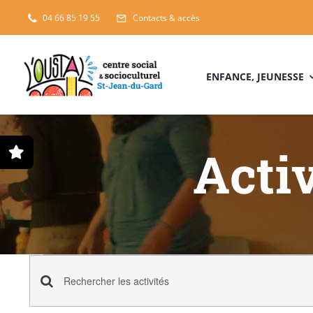
Passer
04 66 85 19 55
Contacts & accès
au
contenu
ENFANCE, JEUNESSE
Activ
Activités
Recherche
Saisir