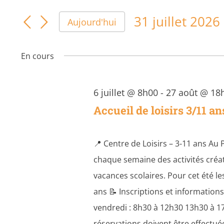
for
et
mot-
clé.
31
31 juillet 2026
navigation
Aujourd'hui
Rechercher
Sélectionnez
de
une
juillet
Activités
En cours
date.
vues
par
2026
Activités
mot-
6 juillet @ 8h00
-
27 août @ 18
clé.
Accueil de loisirs 3/11 an
📍 Centre de Loisirs – 3-11 ans Au 
chaque semaine des activités créat
vacances scolaires. Pour cet été le
ans 📝 Inscriptions et informations
vendredi : 8h30 à 12h30 13h30 à 17
réservations doivent être effectué