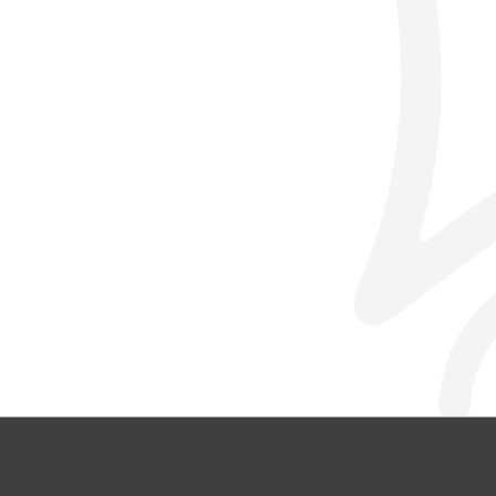
© L’Oustal 2024 |
Mentions légales
|
Politi