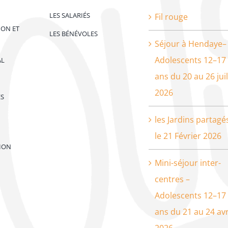
LES SALARIÉS
Fil rouge
ION ET
LES BÉNÉVOLES
Séjour à Hendaye–
Adolescents 12–17
AL
ans du 20 au 26 juil
2026
ES
les Jardins partagé
le 21 Février 2026
ION
Mini-séjour inter-
centres –
Adolescents 12–17
ans du 21 au 24 avr
2026