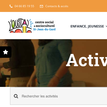
Passer
04 66 85 19 55
Contacts & accès
au
contenu
ENFANCE, JEUNESSE
Activ
Activités
Recherche
Saisir