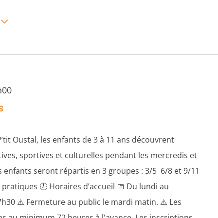
h00
s
P’tit Oustal, les enfants de 3 à 11 ans découvrent
ives, sportives et culturelles pendant les mercredis et
s enfants seront répartis en 3 groupes : 3/5 6/8 et 9/11
 pratiques 🕗 Horaires d’accueil 📅 Du lundi au
h30 ⚠️ Fermeture au public le mardi matin. ⚠️ Les
es au minimum 72 heures à l'avance. Les inscriptions