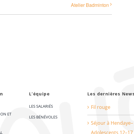
Atelier Badminton
on
L’équipe
Les dernières New
LES SALARIÉS
Fil rouge
ION ET
LES BÉNÉVOLES
Séjour à Hendaye–
Adolescents 12–17
AL