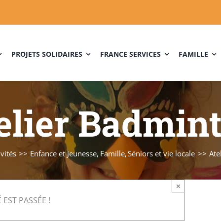
PROJETS SOLIDAIRES
FRANCE SERVICES
FAMILLE
elier Badmin
ivités
Enfance et Jeunesse
Famille
Séniors et vie locale
Ate
×
 EST PASSÉE !