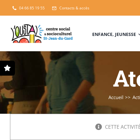
Passer
04 66 85 19 55
Contacts & accès
au
contenu
ENFANCE, JEUNESSE
At
Accueil
Act
CETTE ACTIVITÉ