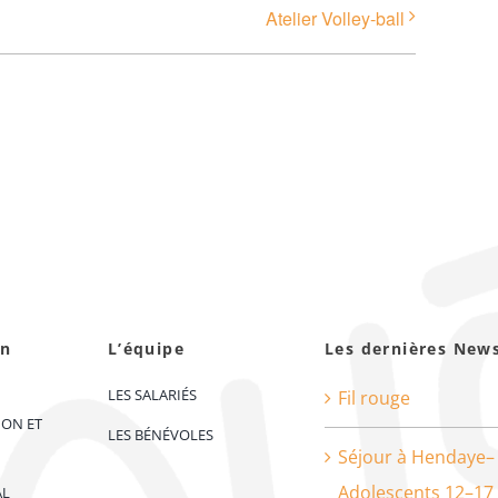
Atelier Volley-ball
on
L’équipe
Les dernières New
LES SALARIÉS
Fil rouge
ION ET
LES BÉNÉVOLES
Séjour à Hendaye–
Adolescents 12–17
AL