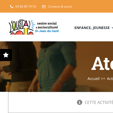
Passer
04 66 85 19 55
Contacts & accès
au
contenu
ENFANCE, JEUNESSE
At
Accueil
Act
CETTE ACTIVITÉ