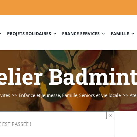
PROJETS SOLIDAIRES
FRANCE SERVICES
FAMILLE
elier Badmin
ivités
Enfance et Jeunesse
Famille
Séniors et vie locale
Ate
×
 EST PASSÉE !