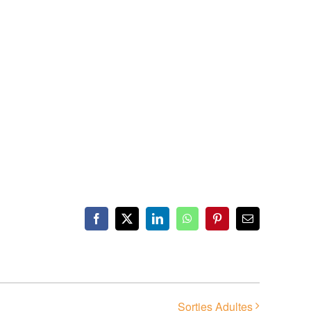
Facebook
X
LinkedIn
WhatsApp
Pinterest
Email
Sorties Adultes