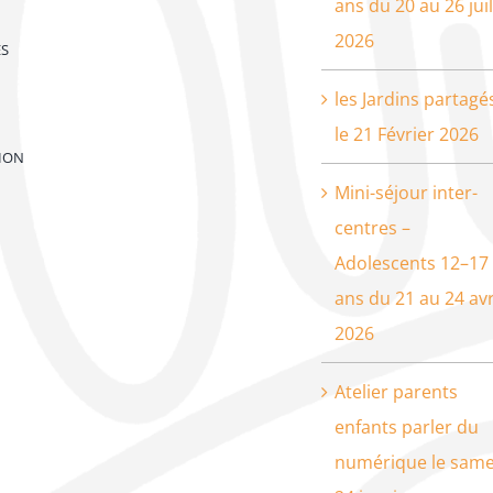
ans du 20 au 26 juil
2026
ES
les Jardins partagé
le 21 Février 2026
ION
Mini-séjour inter-
centres –
Adolescents 12–17
ans du 21 au 24 avr
2026
Atelier parents
enfants parler du
numérique le same