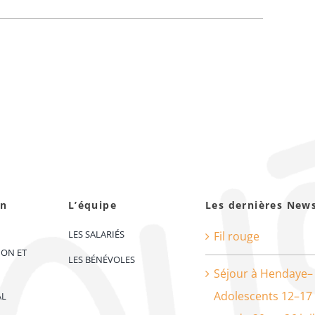
on
L’équipe
Les dernières New
LES SALARIÉS
Fil rouge
ION ET
LES BÉNÉVOLES
Séjour à Hendaye–
Adolescents 12–17
AL