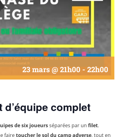
23 mars @ 21h00
-
22h00
rt d’équipe complet
uipes de six joueurs
séparées par un
filet
.
le faire
toucher le sol du camp adverse
, tout en