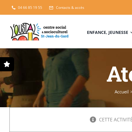
Passer
04 66 85 19 55
Contacts & accès
au
contenu
ENFANCE, JEUNESSE
At
Accueil
CETTE ACTIVITÉ