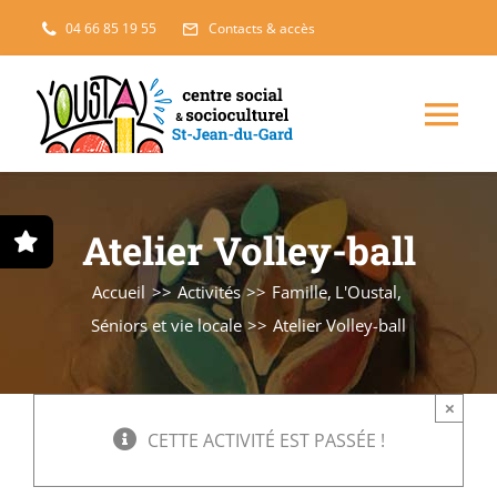
Passer
04 66 85 19 55
Contacts & accès
au
contenu
Nav
à
Enfance, jeunesse
Atelier Volley-ball
bas
Projets solidaires
Accueil
Activités
Famille
L'Oustal
Séniors et vie locale
Atelier Volley-ball
France Services
×
Famille
CETTE ACTIVITÉ EST PASSÉE !
L’accueil