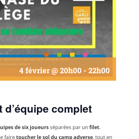
4 février @ 20h00
-
22h00
rt d’équipe complet
uipes de six joueurs
séparées par un
filet
.
le faire
toucher le sol du camp adverse
, tout en