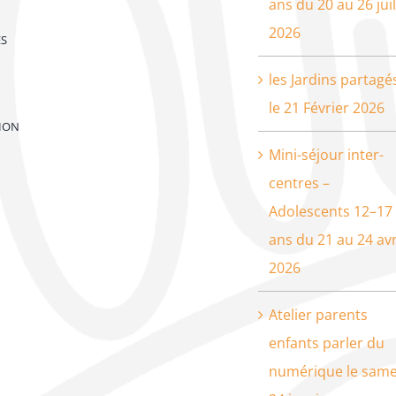
ans du 20 au 26 juil
2026
ES
les Jardins partagé
le 21 Février 2026
ION
Mini-séjour inter-
centres –
Adolescents 12–17
ans du 21 au 24 avr
2026
Atelier parents
enfants parler du
numérique le same