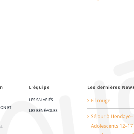
on
L’équipe
Les dernières New
LES SALARIÉS
Fil rouge
ION ET
LES BÉNÉVOLES
Séjour à Hendaye–
Adolescents 12–17
AL