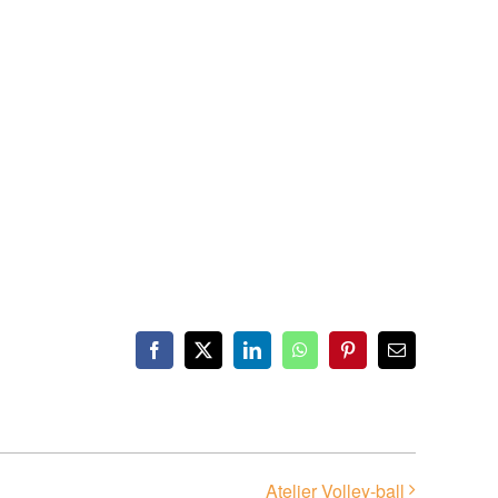
Facebook
X
LinkedIn
WhatsApp
Pinterest
Email
Atelier Volley-ball