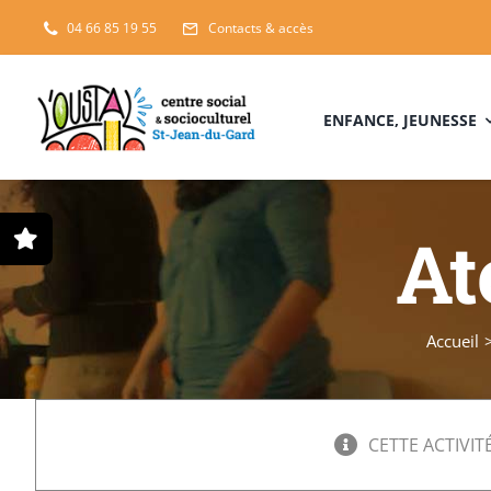
Passer
04 66 85 19 55
Contacts & accès
au
contenu
ENFANCE, JEUNESSE
At
Accueil
CETTE ACTIVITÉ