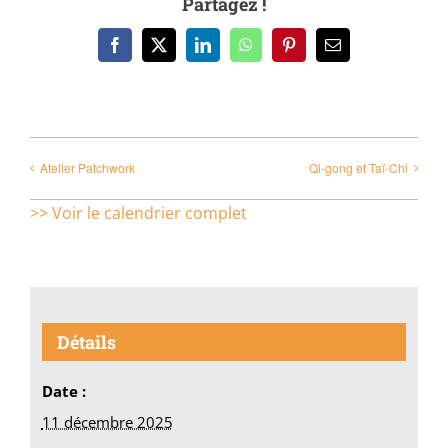
Partagez !
Facebook
X
LinkedIn
WhatsApp
Pinterest
Email
Atelier Patchwork
Qi-gong et Taï-Chi
>> Voir le calendrier complet
Détails
Date :
11 décembre 2025