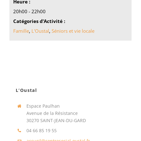
Heure :
20h00 - 22h00
Catégories d’Activité :
Famille
,
L'Oustal
,
Séniors et vie locale
L’Oustal
Espace Paulhan
Avenue de la Résistance
30270 SAINT-JEAN-DU-GARD
04 66 85 19 55
accueil@centresocial-oustal.fr