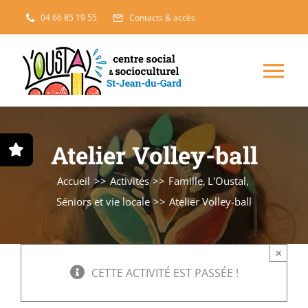
Passer
04 66 85 19 55
Contacts & accès
au
contenu
Nav
à
Enfance, jeunesse
Atelier Volley-ball
bas
Projets solidaires
Accueil
Activités
Famille
L'Oustal
Séniors et vie locale
Atelier Volley-ball
France Services
×
Famille
CETTE ACTIVITÉ EST PASSÉE !
L’accueil