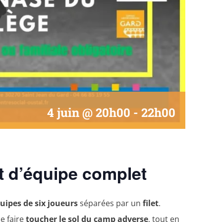
4 juin @ 20h00
-
22h00
rt d’équipe complet
uipes de six joueurs
séparées par un
filet
.
le faire
toucher le sol du camp adverse
, tout en