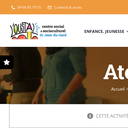
Passer
04 66 85 19 55
Contacts & accès
au
contenu
ENFANCE, JEUNESSE
At
Accueil
CETTE ACTIVITÉ