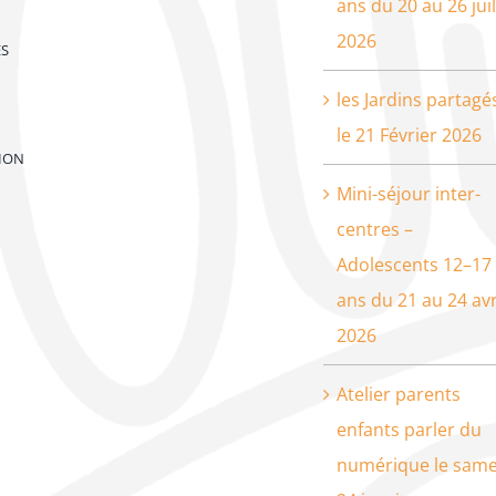
ans du 20 au 26 juil
2026
ES
les Jardins partagé
le 21 Février 2026
ION
Mini-séjour inter-
centres –
Adolescents 12–17
ans du 21 au 24 avr
2026
Atelier parents
enfants parler du
numérique le same