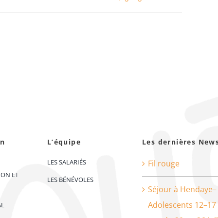
on
L’équipe
Les dernières New
LES SALARIÉS
Fil rouge
ION ET
LES BÉNÉVOLES
Séjour à Hendaye–
Adolescents 12–17
AL