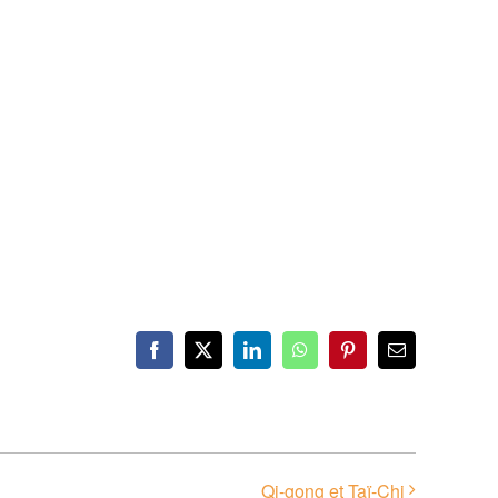
Facebook
X
LinkedIn
WhatsApp
Pinterest
Email
Qi-gong et Taï-Chi