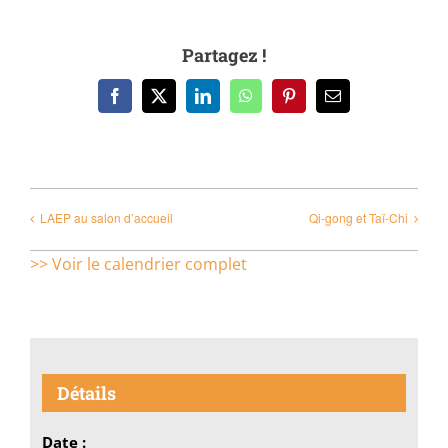
Partagez !
Facebook
X
LinkedIn
WhatsApp
Pinterest
Email
LAEP au salon d’accueil
Qi-gong et Taï-Chi
>> Voir le calendrier complet
Détails
Date :