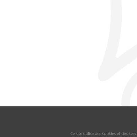
© L’Oustal 2024 |
Mentions légales
|
Politi
Ce site utilise des cookies et des serv