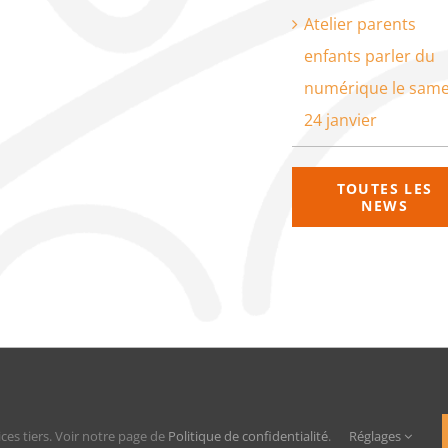
Atelier parents
enfants parler du
numérique le same
24 janvier
TOUTES LES
NEWS
que de confidentialité
ices tiers. Voir notre page de
Politique de confidentialité
.
Réglages