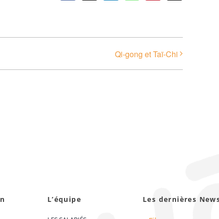
Qi-gong et Taï-Chi
on
L’équipe
Les dernières New