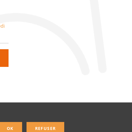
di
OK
REFUSER