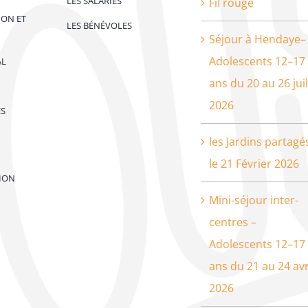
LES SALARIÉS
Fil rouge
ION ET
LES BÉNÉVOLES
Séjour à Hendaye–
Adolescents 12–17
AL
ans du 20 au 26 juil
2026
ES
les Jardins partagé
le 21 Février 2026
ION
Mini-séjour inter-
centres –
Adolescents 12–17
ans du 21 au 24 avr
2026