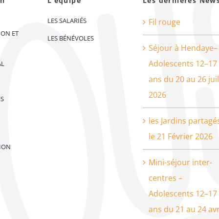
on
L’équipe
Les dernières New
LES SALARIÉS
Fil rouge
ION ET
LES BÉNÉVOLES
Séjour à Hendaye–
Adolescents 12–17
AL
ans du 20 au 26 juil
2026
ES
les Jardins partagé
le 21 Février 2026
ION
Mini-séjour inter-
centres –
Adolescents 12–17
ans du 21 au 24 avr