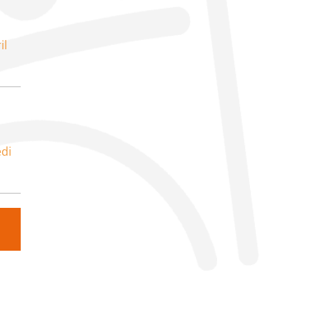
il
di