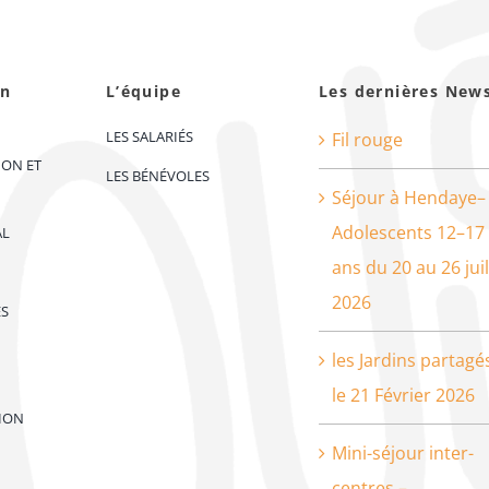
on
L’équipe
Les dernières New
LES SALARIÉS
Fil rouge
ION ET
LES BÉNÉVOLES
Séjour à Hendaye–
Adolescents 12–17
AL
ans du 20 au 26 juil
2026
ES
les Jardins partagé
le 21 Février 2026
ION
Mini-séjour inter-
centres –