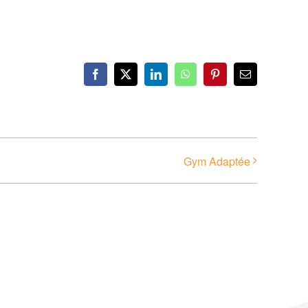
Facebook
X
LinkedIn
WhatsApp
Pinterest
Email
Gym Adaptée