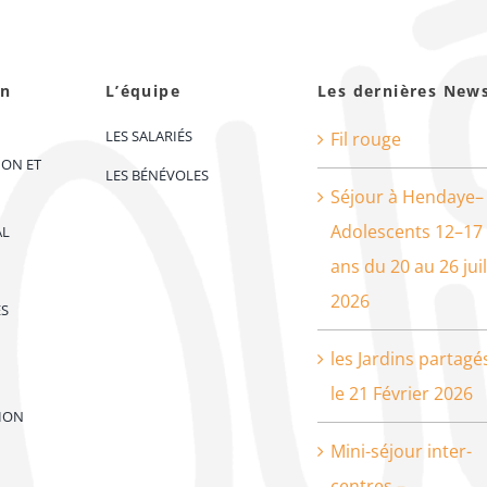
on
L’équipe
Les dernières New
LES SALARIÉS
Fil rouge
ION ET
LES BÉNÉVOLES
Séjour à Hendaye–
Adolescents 12–17
AL
ans du 20 au 26 juil
2026
ES
les Jardins partagé
le 21 Février 2026
ION
Mini-séjour inter-
centres –