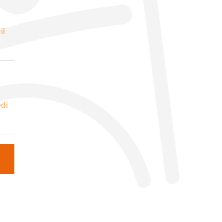
il
di