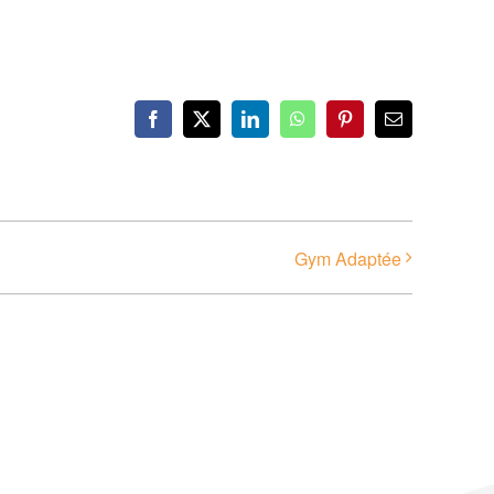
Facebook
X
LinkedIn
WhatsApp
Pinterest
Email
Gym Adaptée