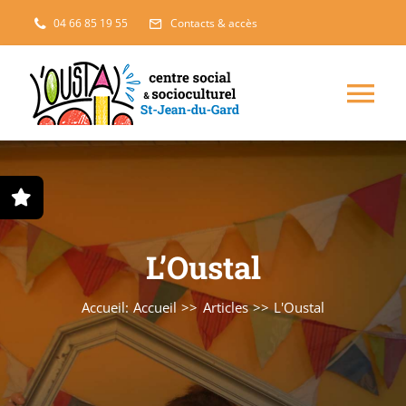
Passer
04 66 85 19 55
Contacts & accès
au
contenu
Nav
à
Enfance, jeunesse
bas
Projets solidaires
L’Oustal
France Services
Accueil:
Accueil
Articles
L'Oustal
Famille
L’accueil